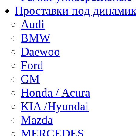
Проставки под динами
Audi
BMW
Daewoo
Ford
GM
Honda / Acura
KIA /Hyundai
Mazda
MERCEDES