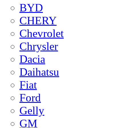
BYD
CHERY
Chevrolet
Chrysler
Dacia
Daihatsu
Fiat
Ford
Gelly
GM