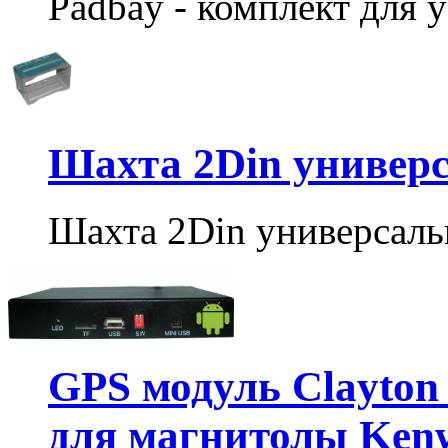
Padbay - комплект для у
Шахта 2Din универ
Шахта 2Din универсаль
GPS модуль Clayton 
для магнитолы Ken