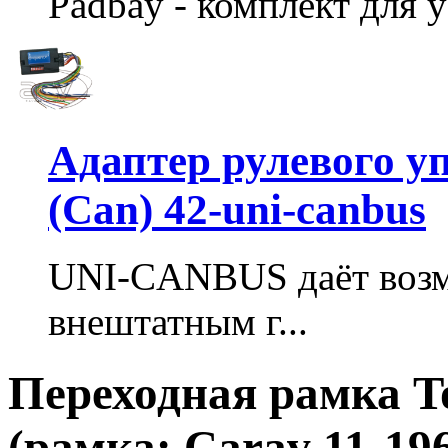
Padbay - комплект для у
Адаптер рулевого у
(Can) 42-uni-canbus
UNI-CANBUS даёт возм
внештатным г...
Переходная рамка T
(рамка: Carav 11-19