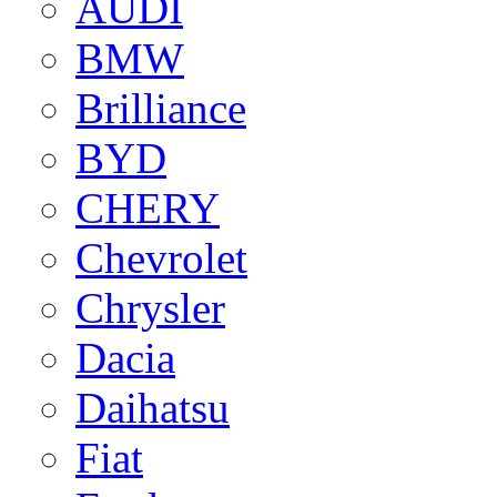
AUDI
BMW
Brilliance
BYD
CHERY
Chevrolet
Chrysler
Dacia
Daihatsu
Fiat