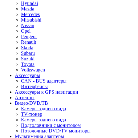
Hyundai
Mazda
Mercedes
Mitsubishi
Nissan
Opel
Peugeot
Renault
Skoda
Subaru
Suzuki
Toyota
Volkswagen
Аксессуары
CAN - BUS адаптеры
Интерфейсы
Аксессуары к GPS навигации
Антенны
Видео/DVD/ТВ
Камеры заднего вида
TV-тюнер
Камеры заднего вида
Подголовники с монитором
Потолочные DVD/TV мониторы
Мультимедиа адаптеры