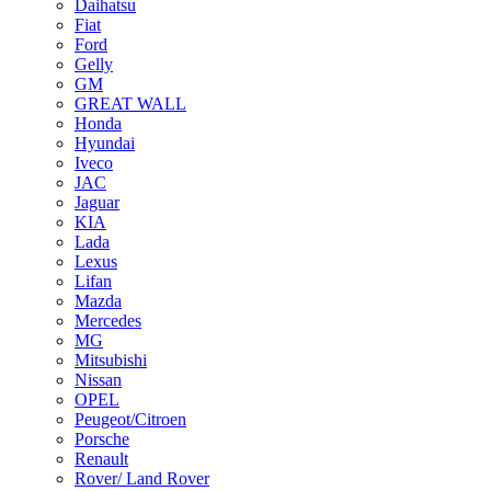
Daihatsu
Fiat
Ford
Gelly
GM
GREAT WALL
Honda
Hyundai
Iveco
JAC
Jaguar
KIA
Lada
Lexus
Lifan
Mazda
Mercedes
MG
Mitsubishi
Nissan
OPEL
Peugeot/Citroen
Porsche
Renault
Rover/ Land Rover