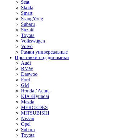
Seat
Skoda
Smart
SsangYong
Subaru
Suzuki
Toyota
Volkswagen
Volvo
Рамки универсальные
Проставки под динамики
Audi
BMW
Daewoo
Ford
GM
Honda / Acura
KIA /Hyundai
Mazda
MERCEDES
MITSUBISHI
Nissan
Opel
Subaru
Toyota