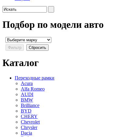
Подбор по модели авто
Каталог
Переходные рамки
Acura
Alfa Romeo
AUDI
BMW
Brilliance
BYD
CHERY
Chevrolet
Chrysler
Dacia