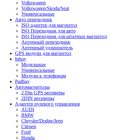
Volkswagen
Volkswagen/Skoda/Seat
Универсальные
Авто переходник
ISO адаптер для магнитол
ISO Переходник для авто
ISO Переходник для штатных магнитол
Антенный переходник
Антенный удлиннитель
GPS модули для магнитол
Inbay
Модельные
Универсальные
Модули к телефонам
Padbay
Автомагнитолы
2 Din GPS ресиверы
2DIN ресиверы
Адаптер рулевого управления
AUDI
BMW
Chrysler/Dodge/Jeep
Citroen
Ford
Honda