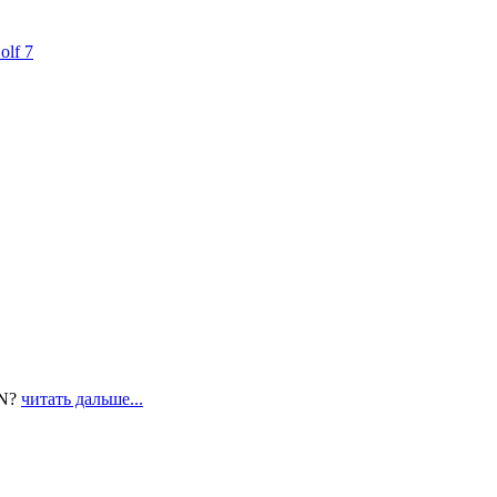
lf 7
IN?
читать дальше...