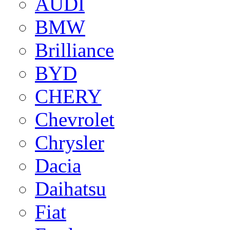
AUDI
BMW
Brilliance
BYD
CHERY
Chevrolet
Chrysler
Dacia
Daihatsu
Fiat