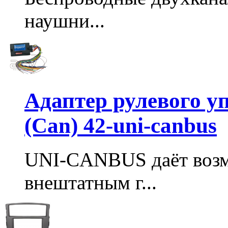
наушни...
Адаптер рулевого у
(Can) 42-uni-canbus
UNI-CANBUS даёт возм
внештатным г...