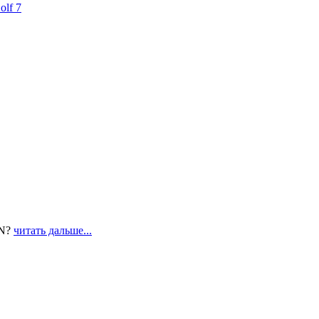
lf 7
IN?
читать дальше...