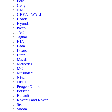
Ford
Gelly
GM
GREAT WALL
Honda
Hyundai
Iveco
JAC
Jaguar
KIA
Lada
Lexus
Lifan
Mazda
Mercedes
MG
Mitsubishi
Nissan
OPEL
Peugeot/Citroen
Porsche
Renault
Rover/ Land Rover
Seat
Skoda