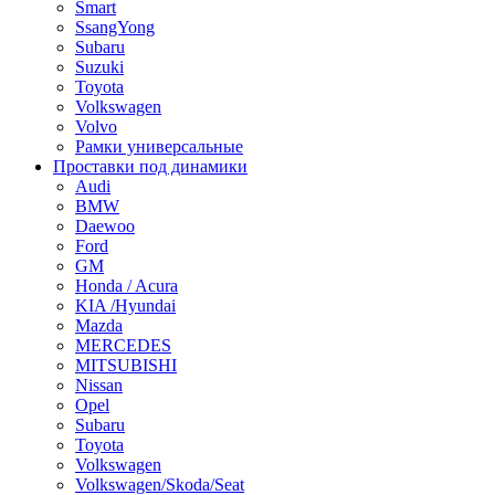
Smart
SsangYong
Subaru
Suzuki
Toyota
Volkswagen
Volvo
Рамки универсальные
Проставки под динамики
Audi
BMW
Daewoo
Ford
GM
Honda / Acura
KIA /Hyundai
Mazda
MERCEDES
MITSUBISHI
Nissan
Opel
Subaru
Toyota
Volkswagen
Volkswagen/Skoda/Seat