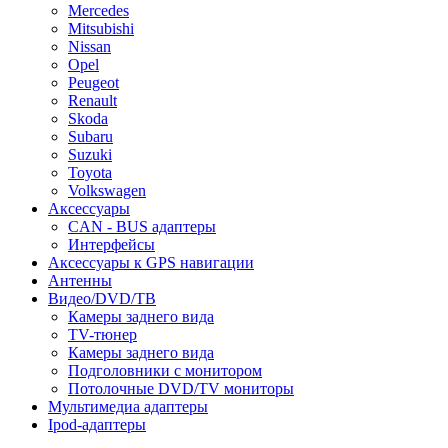
Mercedes
Mitsubishi
Nissan
Opel
Peugeot
Renault
Skoda
Subaru
Suzuki
Toyota
Volkswagen
Аксессуары
CAN - BUS адаптеры
Интерфейсы
Аксессуары к GPS навигации
Антенны
Видео/DVD/ТВ
Камеры заднего вида
TV-тюнер
Камеры заднего вида
Подголовники с монитором
Потолочные DVD/TV мониторы
Мультимедиа адаптеры
Ipod-адаптеры