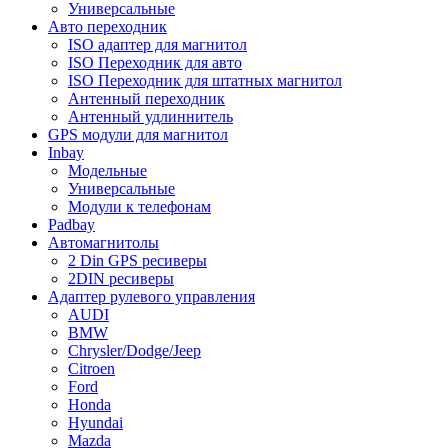
Универсальные
Авто переходник
ISO адаптер для магнитол
ISO Переходник для авто
ISO Переходник для штатных магнитол
Антенный переходник
Антенный удлиннитель
GPS модули для магнитол
Inbay
Модельные
Универсальные
Модули к телефонам
Padbay
Автомагнитолы
2 Din GPS ресиверы
2DIN ресиверы
Адаптер рулевого управления
AUDI
BMW
Chrysler/Dodge/Jeep
Citroen
Ford
Honda
Hyundai
Mazda